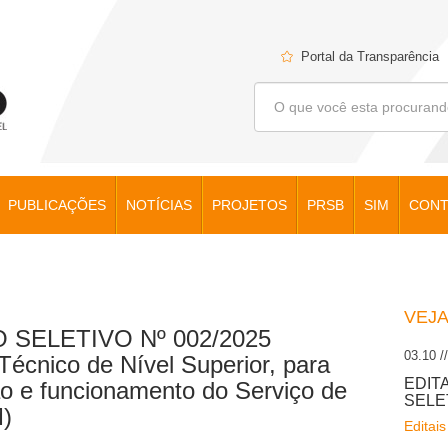
Portal da Transparência
PUBLICAÇÕES
NOTÍCIAS
PROJETOS
PRSB
SIM
CONT
VEJ
 SELETIVO Nº 002/2025
03.10 /
Técnico de Nível Superior, para
EDIT
ção e funcionamento do Serviço de
SELE
M)
Editais