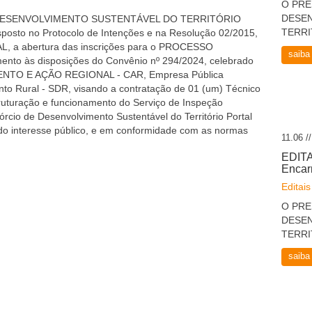
O PRE
DESE
DESENVOLVIMENTO SUSTENTÁVEL DO TERRITÓRIO
TERRI
sposto no Protocolo de Intenções e na Resolução 02/2015,
 a abertura das inscrições para o
PROCESSO
saiba
mento às disposições do
Convênio nº 294/2024
, celebrado
TO E AÇÃO REGIONAL - CAR, Empresa Pública
nto Rural - SDR
, visando a contratação de
01 (um) Técnico
truturação e funcionamento do Serviço de Inspeção
rcio de Desenvolvimento Sustentável do Território Portal
do interesse público, e em conformidade com as normas
11.06 /
EDITA
Encar
Editais
O PRE
DESE
TERRI
saiba